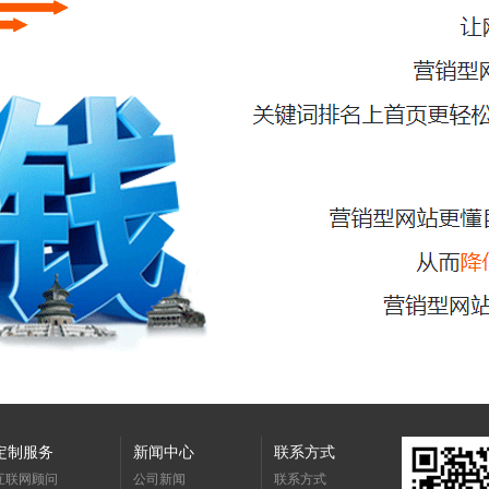
定制服务
新闻中心
联系方式
互联网顾问
公司新闻
联系方式