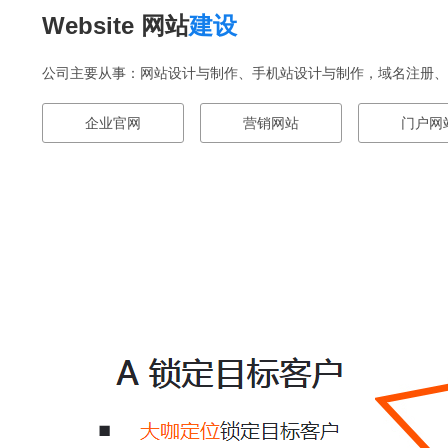
Website 网站
建设
公司主要从事：网站设计与制作、手机站设计与制作，域名注册、网
企业官网
营销网站
门户网